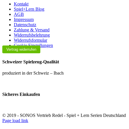
Kontakt
Spiel+Lern Blog
AGB
Impressum
Datenschutz
Zahlung & Versand
Widerrufsbelehrung
Widerrufsformular
Cookie Einstellungen
Vertrag widerrufen
Schweizer Spielzeug-Qualität
produziert in der Schweiz – Ibach
Sicheres Einkaufen
© 2019 - SONOS Vertrieb Redel - Spiel + Lern Serien Deutschland
Facebook
Instagram
Page load link