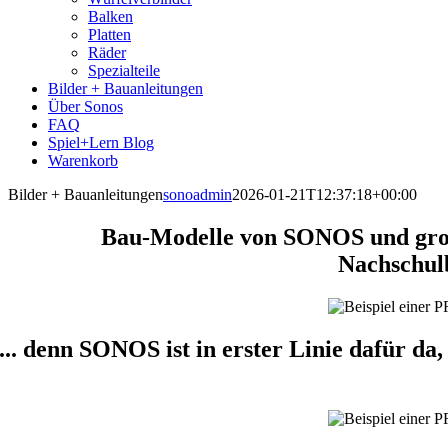
Balken
Platten
Räder
Spezialteile
Bilder + Bauanleitungen
Über Sonos
FAQ
Spiel+Lern Blog
Warenkorb
Bilder + Bauanleitungen
sonoadmin
2026-01-21T12:37:18+00:00
Bau-Modelle von SONOS und gross
Nachschul
... denn SONOS ist in erster Linie dafür da