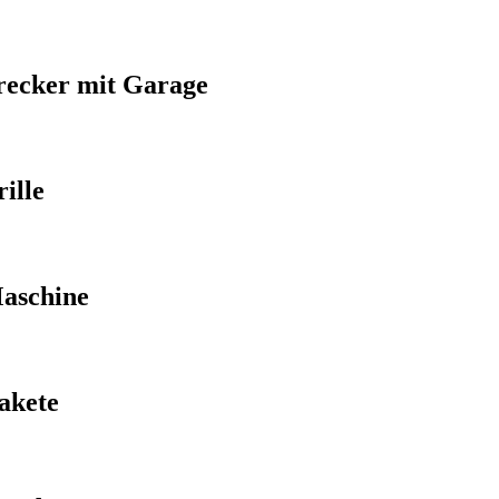
recker mit Garage
rille
aschine
akete