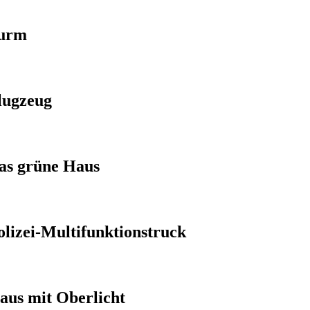
urm
lugzeug
as grüne Haus
olizei-Multifunktionstruck
aus mit Oberlicht