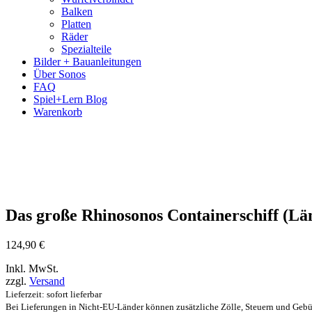
Balken
Platten
Räder
Spezialteile
Bilder + Bauanleitungen
Über Sonos
FAQ
Spiel+Lern Blog
Warenkorb
Das große Rhinosonos Containerschiff (L
124,90
€
Inkl. MwSt.
zzgl.
Versand
Lieferzeit: sofort lieferbar
Bei Lieferungen in Nicht-EU-Länder können zusätzliche Zölle, Steuern und Gebü