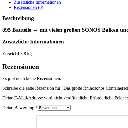
ca.
Zusätzliche Informationen
90
Rezensionen (0)
cm)
-
Beschreibung
895
SONOS
895 Bauteile – mit vielen großen SONOS Balken un
Menge
Zusätzliche Informationen
Gewicht
3,8 kg
Rezensionen
Es gibt noch keine Rezensionen.
Schreibe die erste Rezension für „Das große Rhinosonos Containers
Deine E-Mail-Adresse wird nicht veröffentlicht.
Erforderliche Felder 
Deine Bewertung
*